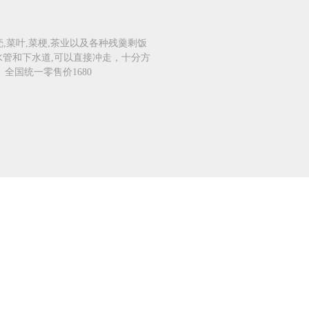
,菜叶,菜梗,茶业以及各种残羹剩饭
水管和下水道,可以直接冲走，十分方
全国统一零售价1680