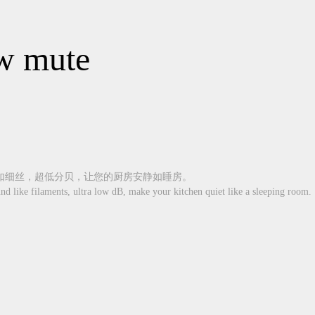
ow mute
细丝，超低分贝，让您的厨房安静如睡房。
nd like filaments, ultra low dB, make your kitchen quiet like a sleeping room.