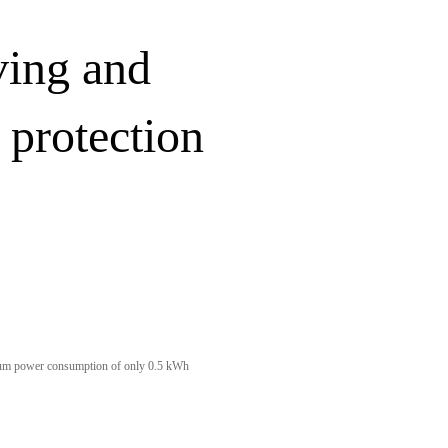
ving and
 protection
imum power consumption of only 0.5 kWh