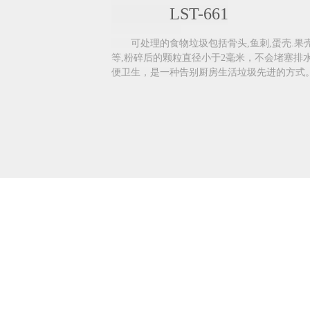
LST-661
可处理的食物垃圾包括骨头,鱼刺,蛋壳.果壳
等,粉碎后的颗粒直径小于2毫米，不会堵塞排
便卫生，是一种告别厨房生活垃圾先进的方式。